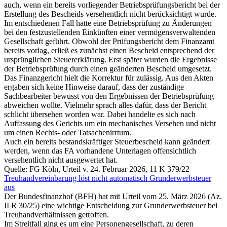
auch, wenn ein bereits vorliegender Betriebsprüfungsbericht bei der
Erstellung des Bescheids versehentlich nicht berücksichtigt wurde.
Im entschiedenen Fall hatte eine Betriebsprüfung zu Änderungen
bei den festzustellenden Einkünften einer vermögensverwaltenden
Gesellschaft geführt. Obwohl der Prüfungsbericht dem Finanzamt
bereits vorlag, erließ es zunächst einen Bescheid entsprechend der
ursprünglichen Steuererklärung. Erst später wurden die Ergebnisse
der Betriebsprüfung durch einen geänderten Bescheid umgesetzt.
Das Finanzgericht hielt die Korrektur für zulässig. Aus den Akten
ergaben sich keine Hinweise darauf, dass der zuständige
Sachbearbeiter bewusst von den Ergebnissen der Betriebsprüfung
abweichen wollte. Vielmehr sprach alles dafür, dass der Bericht
schlicht übersehen worden war. Dabei handelte es sich nach
Auffassung des Gerichts um ein mechanisches Versehen und nicht
um einen Rechts- oder Tatsachenirrtum.
Auch ein bereits bestandskräftiger Steuerbescheid kann geändert
werden, wenn das FA vorhandene Unterlagen offensichtlich
versehentlich nicht ausgewertet hat.
Quelle: FG Köln, Urteil v. 24. Februar 2026, 11 K 379/22
Treuhandvereinbarung löst nicht automatisch Grunderwerbsteuer
aus
Der Bundesfinanzhof (BFH) hat mit Urteil vom 25. März 2026 (Az.
II R 30/25) eine wichtige Entscheidung zur Grunderwerbsteuer bei
Treuhandverhältnissen getroffen.
Im Streitfall ging es um eine Personengesellschaft, zu deren