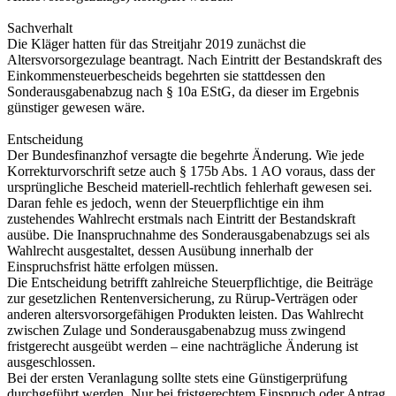
Sachverhalt
Die Kläger hatten für das Streitjahr 2019 zunächst die
Altersvorsorgezulage beantragt. Nach Eintritt der Bestandskraft des
Einkommensteuerbescheids begehrten sie stattdessen den
Sonderausgabenabzug nach § 10a EStG, da dieser im Ergebnis
günstiger gewesen wäre.
Entscheidung
Der Bundesfinanzhof versagte die begehrte Änderung. Wie jede
Korrekturvorschrift setze auch § 175b Abs. 1 AO voraus, dass der
ursprüngliche Bescheid materiell-rechtlich fehlerhaft gewesen sei.
Daran fehle es jedoch, wenn der Steuerpflichtige ein ihm
zustehendes Wahlrecht erstmals nach Eintritt der Bestandskraft
ausübe. Die Inanspruchnahme des Sonderausgabenabzugs sei als
Wahlrecht ausgestaltet, dessen Ausübung innerhalb der
Einspruchsfrist hätte erfolgen müssen.
Die Entscheidung betrifft zahlreiche Steuerpflichtige, die Beiträge
zur gesetzlichen Rentenversicherung, zu Rürup-Verträgen oder
anderen altersvorsorgefähigen Produkten leisten. Das Wahlrecht
zwischen Zulage und Sonderausgabenabzug muss zwingend
fristgerecht ausgeübt werden – eine nachträgliche Änderung ist
ausgeschlossen.
Bei der ersten Veranlagung sollte stets eine Günstigerprüfung
durchgeführt werden. Nur bei fristgerechtem Einspruch oder Antrag