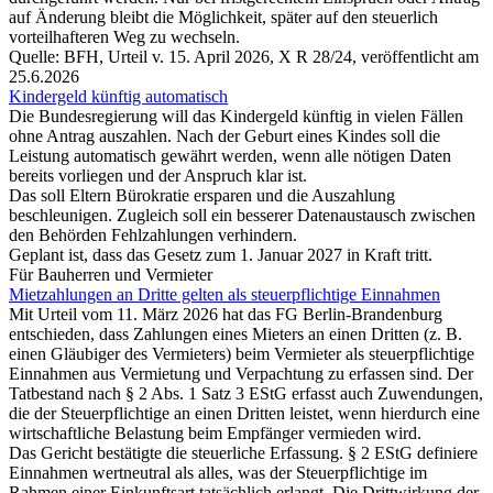
auf Änderung bleibt die Möglichkeit, später auf den steuerlich
vorteilhafteren Weg zu wechseln.
Quelle: BFH, Urteil v. 15. April 2026, X R 28/24, veröffentlicht am
25.6.2026
Kindergeld künftig automatisch
Die Bundesregierung will das Kindergeld künftig in vielen Fällen
ohne Antrag auszahlen. Nach der Geburt eines Kindes soll die
Leistung automatisch gewährt werden, wenn alle nötigen Daten
bereits vorliegen und der Anspruch klar ist.
Das soll Eltern Bürokratie ersparen und die Auszahlung
beschleunigen. Zugleich soll ein besserer Datenaustausch zwischen
den Behörden Fehlzahlungen verhindern.
Geplant ist, dass das Gesetz zum 1. Januar 2027 in Kraft tritt.
Für Bauherren und Vermieter
Mietzahlungen an Dritte gelten als steuerpflichtige Einnahmen
Mit Urteil vom 11. März 2026 hat das FG Berlin-Brandenburg
entschieden, dass Zahlungen eines Mieters an einen Dritten (z. B.
einen Gläubiger des Vermieters) beim Vermieter als steuerpflichtige
Einnahmen aus Vermietung und Verpachtung zu erfassen sind. Der
Tatbestand nach § 2 Abs. 1 Satz 3 EStG erfasst auch Zuwendungen,
die der Steuerpflichtige an einen Dritten leistet, wenn hierdurch eine
wirtschaftliche Belastung beim Empfänger vermieden wird.
Das Gericht bestätigte die steuerliche Erfassung. § 2 EStG definiere
Einnahmen wertneutral als alles, was der Steuerpflichtige im
Rahmen einer Einkunftsart tatsächlich erlangt. Die Drittwirkung der