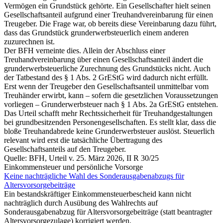
Vermögen ein Grundstück gehörte. Ein Gesellschafter hielt seinen
Gesellschaftsanteil aufgrund einer Treuhandvereinbarung für einen
Treugeber. Die Frage war, ob bereits diese Vereinbarung dazu führt,
dass das Grundstück grunderwerbsteuerlich einem anderen
zuzurechnen ist.
Der BFH verneinte dies. Allein der Abschluss einer
Treuhandvereinbarung über einen Gesellschaftsanteil ändert die
grunderwerbsteuerliche Zurechnung des Grundstücks nicht. Auch
der Tatbestand des § 1 Abs. 2 GrEStG wird dadurch nicht erfüllt.
Erst wenn der Treugeber den Gesellschaftsanteil unmittelbar vom
Treuhänder erwirbt, kann – sofern die gesetzlichen Voraussetzungen
vorliegen – Grunderwerbsteuer nach § 1 Abs. 2a GrEStG entstehen.
Das Urteil schafft mehr Rechtssicherheit für Treuhandgestaltungen
bei grundbesitzenden Personengesellschaften. Es stellt klar, dass die
bloße Treuhandabrede keine Grunderwerbsteuer auslöst. Steuerlich
relevant wird erst die tatsächliche Übertragung des
Gesellschaftsanteils auf den Treugeber.
Quelle: BFH, Urteil v. 25. März 2026, II R 30/25
Einkommensteuer und persönliche Vorsorge
Keine nachträgliche Wahl des Sonderausgabenabzugs für
Altersvorsorgebeiträge
Ein bestandskräftiger Einkommensteuerbescheid kann nicht
nachträglich durch Ausübung des Wahlrechts auf
Sonderausgabenabzug für Altersvorsorgebeiträge (statt beantragter
Altersvorsorgezulage) korrigiert werden.