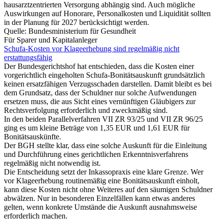
hausarztzentrierten Versorgung abhängig sind. Auch mögliche
Auswirkungen auf Honorare, Personalkosten und Liquidität sollten
in der Planung für 2027 berücksichtigt werden.
Quelle: Bundesministerium für Gesundheit
Für Sparer und Kapitalanleger
Schufa-Kosten vor Klageerhebung sind regelmäßig nicht
erstattungsfähig
Der Bundesgerichtshof hat entschieden, dass die Kosten einer
vorgerichtlich eingeholten Schufa-Bonitätsauskunft grundsätzlich
keinen ersatzfähigen Verzugsschaden darstellen. Damit bleibt es bei
dem Grundsatz, dass der Schuldner nur solche Aufwendungen
ersetzen muss, die aus Sicht eines vernünftigen Gläubigers zur
Rechtsverfolgung erforderlich und zweckmäßig sind.
In den beiden Parallelverfahren VII ZR 93/25 und VII ZR 96/25
ging es um kleine Beträge von 1,35 EUR und 1,61 EUR für
Bonitätsauskünfte.
Der BGH stellte klar, dass eine solche Auskunft für die Einleitung
und Durchführung eines gerichtlichen Erkenntnisverfahrens
regelmäßig nicht notwendig ist.
Die Entscheidung setzt der Inkassopraxis eine klare Grenze. Wer
vor Klageerhebung routinemäßig eine Bonitätsauskunft einholt,
kann diese Kosten nicht ohne Weiteres auf den säumigen Schuldner
abwälzen. Nur in besonderen Einzelfällen kann etwas anderes
gelten, wenn konkrete Umstände die Auskunft ausnahmsweise
erforderlich machen.