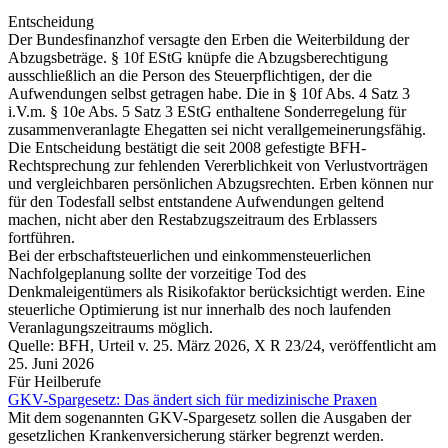
Entscheidung
Der Bundesfinanzhof versagte den Erben die Weiterbildung der
Abzugsbeträge. § 10f EStG knüpfe die Abzugsberechtigung
ausschließlich an die Person des Steuerpflichtigen, der die
Aufwendungen selbst getragen habe. Die in § 10f Abs. 4 Satz 3
i.V.m. § 10e Abs. 5 Satz 3 EStG enthaltene Sonderregelung für
zusammenveranlagte Ehegatten sei nicht verallgemeinerungsfähig.
Die Entscheidung bestätigt die seit 2008 gefestigte BFH-
Rechtsprechung zur fehlenden Vererblichkeit von Verlustvorträgen
und vergleichbaren persönlichen Abzugsrechten. Erben können nur
für den Todesfall selbst entstandene Aufwendungen geltend
machen, nicht aber den Restabzugszeitraum des Erblassers
fortführen.
Bei der erbschaftsteuerlichen und einkommensteuerlichen
Nachfolgeplanung sollte der vorzeitige Tod des
Denkmaleigentümers als Risikofaktor berücksichtigt werden. Eine
steuerliche Optimierung ist nur innerhalb des noch laufenden
Veranlagungszeitraums möglich.
Quelle: BFH, Urteil v. 25. März 2026, X R 23/24, veröffentlicht am
25. Juni 2026
Für Heilberufe
GKV-Spargesetz: Das ändert sich für medizinische Praxen
Mit dem sogenannten GKV-Spargesetz sollen die Ausgaben der
gesetzlichen Krankenversicherung stärker begrenzt werden.