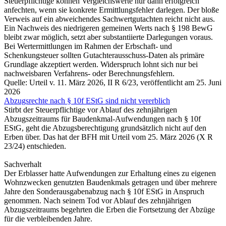
Steuerpflichtige können Vergleichswerte nur dann erfolgreich
anfechten, wenn sie konkrete Ermittlungsfehler darlegen. Der bloße
Verweis auf ein abweichendes Sachwertgutachten reicht nicht aus.
Ein Nachweis des niedrigeren gemeinen Werts nach § 198 BewG
bleibt zwar möglich, setzt aber substantiierte Darlegungen voraus.
Bei Wertermittlungen im Rahmen der Erbschaft- und
Schenkungsteuer sollten Gutachterausschuss-Daten als primäre
Grundlage akzeptiert werden. Widerspruch lohnt sich nur bei
nachweisbaren Verfahrens- oder Berechnungsfehlern.
Quelle: Urteil v. 11. März 2026, II R 6/23, veröffentlicht am 25. Juni
2026
Abzugsrechte nach § 10f EStG sind nicht vererblich
Stirbt der Steuerpflichtige vor Ablauf des zehnjährigen
Abzugszeitraums für Baudenkmal-Aufwendungen nach § 10f
EStG, geht die Abzugsberechtigung grundsätzlich nicht auf den
Erben über. Das hat der BFH mit Urteil vom 25. März 2026 (X R
23/24) entschieden.
Sachverhalt
Der Erblasser hatte Aufwendungen zur Erhaltung eines zu eigenen
Wohnzwecken genutzten Baudenkmals getragen und über mehrere
Jahre den Sonderausgabenabzug nach § 10f EStG in Anspruch
genommen. Nach seinem Tod vor Ablauf des zehnjährigen
Abzugszeitraums begehrten die Erben die Fortsetzung der Abzüge
für die verbleibenden Jahre.